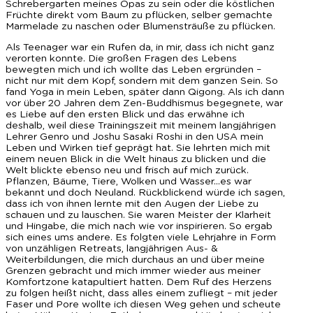
Schrebergarten meines Opas zu sein oder die köstlichen
Früchte direkt vom Baum zu pflücken, selber gemachte
Marmelade zu naschen oder Blumensträuße zu pflücken.
Als Teenager war ein Rufen da, in mir, dass ich nicht ganz
verorten konnte. Die großen Fragen des Lebens
bewegten mich und ich wollte das Leben ergründen –
nicht nur mit dem Kopf, sondern mit dem ganzen Sein. So
fand Yoga in mein Leben, später dann Qigong. Als ich dann
vor über 20 Jahren dem Zen-Buddhismus begegnete, war
es Liebe auf den ersten Blick und das erwähne ich
deshalb, weil diese Trainingszeit mit meinem langjährigen
Lehrer Genro und Joshu Sasaki Roshi in den USA mein
Leben und Wirken tief geprägt hat. Sie lehrten mich mit
einem neuen Blick in die Welt hinaus zu blicken und die
Welt blickte ebenso neu und frisch auf mich zurück.
Pflanzen, Bäume, Tiere, Wolken und Wasser…es war
bekannt und doch Neuland. Rückblickend würde ich sagen,
dass ich von ihnen lernte mit den Augen der Liebe zu
schauen und zu lauschen. Sie waren Meister der Klarheit
und Hingabe, die mich nach wie vor inspirieren. So ergab
sich eines ums andere. Es folgten viele Lehrjahre in Form
von unzähligen Retreats, langjährigen Aus- &
Weiterbildungen, die mich durchaus an und über meine
Grenzen gebracht und mich immer wieder aus meiner
Komfortzone katapultiert hatten. Dem Ruf des Herzens
zu folgen heißt nicht, dass alles einem zufliegt – mit jeder
Faser und Pore wollte ich diesen Weg gehen und scheute