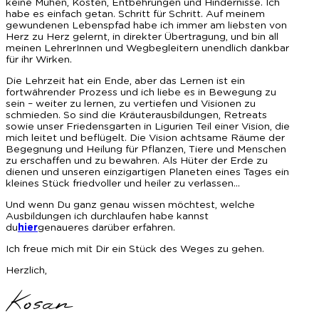
keine Mühen, Kosten, Entbehrungen und Hindernisse. Ich
habe es einfach getan. Schritt für Schritt. Auf meinem
gewundenen Lebenspfad habe ich immer am liebsten von
Herz zu Herz gelernt, in direkter Übertragung, und bin all
meinen LehrerInnen und Wegbegleitern unendlich dankbar
für ihr Wirken.
Die Lehrzeit hat ein Ende, aber das Lernen ist ein
fortwährender Prozess und ich liebe es in Bewegung zu
sein – weiter zu lernen, zu vertiefen und Visionen zu
schmieden. So sind die Kräuterausbildungen, Retreats
sowie unser Friedensgarten in Ligurien Teil einer Vision, die
mich leitet und beflügelt. Die Vision achtsame Räume der
Begegnung und Heilung für Pflanzen, Tiere und Menschen
zu erschaffen und zu bewahren. Als Hüter der Erde zu
dienen und unseren einzigartigen Planeten eines Tages ein
kleines Stück friedvoller und heiler zu verlassen…
Und wenn Du ganz genau wissen möchtest, welche
Ausbildungen ich durchlaufen habe kannst
du
hier
genaueres darüber erfahren.
Ich freue mich mit Dir ein Stück des Weges zu gehen.
Herzlich,
Kosan